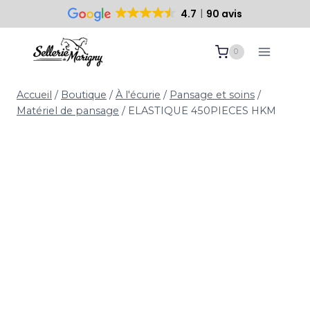
4.7
90 avis
Paiement sécurisé
10 ans d’expertise
Aller
0
au
contenu
Accueil
/
Boutique
/
À l'écurie
/
Pansage et soins
/
Matériel de pansage
/
ELASTIQUE 450PIECES HKM