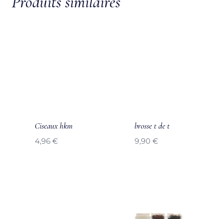
Produits similaires
Ciseaux hkm
brosse t de t
4,96
€
9,90
€