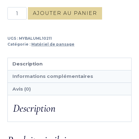
quantité
AJOUTER AU PANIER
de
ELASTIQUE
450PIECES
UGS :
MYBALUML10211
HKM
Catégorie :
Matériel de pansage
Description
Informations complémentaires
Avis (0)
Description