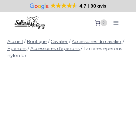
4.7
90 avis
Paiement sécurisé
10 ans d’expertise
Aller
0
au
contenu
Accueil
/
Boutique
/
Cavalier
/
Accessoires du cavalier
/
Éperons
/
Accessoires d'éperons
/
Lanières éperons
nylon br