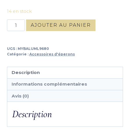
14 en stock
quantité
AJOUTER AU PANIER
de
Lanières
éperons
UGS :
MYBALUML9680
nylon
Catégorie :
Accessoires d'éperons
br
Description
Informations complémentaires
Avis (0)
Description