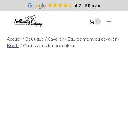
4.7
90 avis
Paiement sécurisé
10 ans d’expertise
Aller
0
au
contenu
Accueil
/
Boutique
/
Cavalier
/
Équipement du cavalier
/
Boots
/
Chaussures london hkm