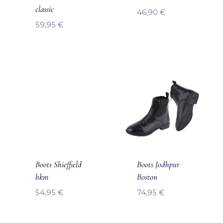
classic
46,90
€
59,95
€
Boots Shieffield
Boots Jodhpur
hkm
Boston
54,95
€
74,95
€