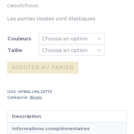
caoutchouc.
Les parties tissées sont élastiques.
Couleurs
Taille
quantité
AJOUTER AU PANIER
de
Chaussures
london
UGS :
MYBALUML25773
hkm
Catégorie :
Boots
Description
Informations complémentaires