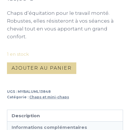
Chaps d’équitation pour le travail monté.
Robustes, elles résisteront à vos séances à
cheval tout en vous apportant un grand
confort.
1 en stock
quantité
AJOUTER AU PANIER
de
Grande
chaps
UGS :
MYBALUML13848
busato
Catégorie :
Chaps et mini-chaps
Description
Informations complémentaires