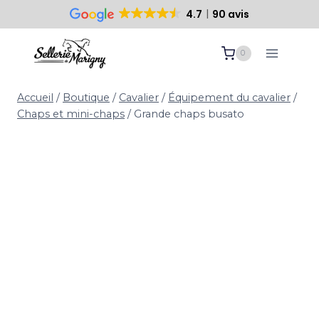
4.7
90 avis
Paiement sécurisé
10 ans d’expertise
Aller
0
au
contenu
Accueil
/
Boutique
/
Cavalier
/
Équipement du cavalier
/
Chaps et mini-chaps
/
Grande chaps busato