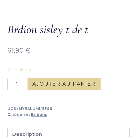
Produits similaires
Bridon Matisse t
Bridon t de t
de t
bauner
114,90
€
119,90
€