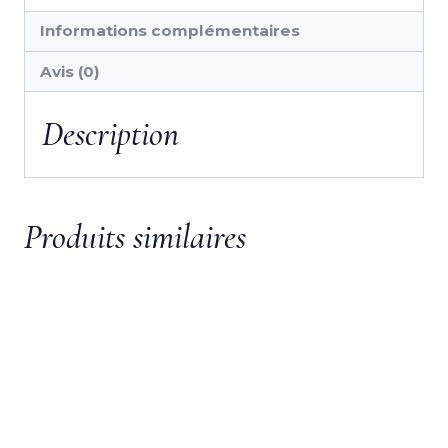
Bridon renoir t
Bridon anatomic
de t
hkm
69,90
€
119,95
€