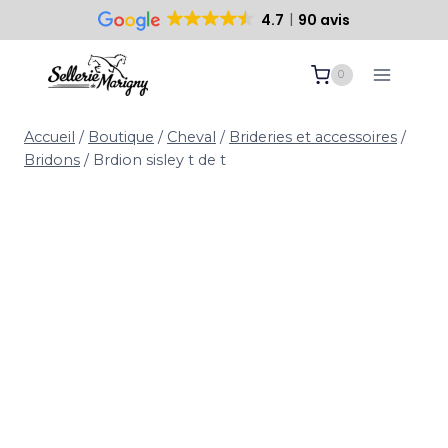
4.7
90 avis
Paiement sécurisé
10 ans d’expertise
Aller
0
au
contenu
Accueil
/
Boutique
/
Cheval
/
Brideries et accessoires
/
Bridons
/
Brdion sisley t de t
Brdion sisley t de t
61,90
€