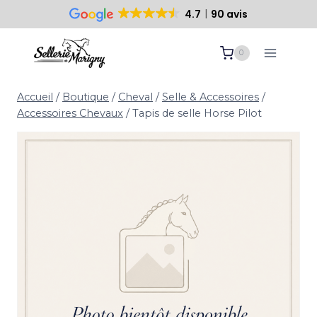
4.7
90 avis
Paiement sécurisé
10 ans d’expertise
Aller
0
au
contenu
Accueil
/
Boutique
/
Cheval
/
Selle & Accessoires
/
Accessoires Chevaux
/
Tapis de selle Horse Pilot