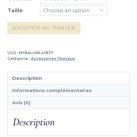
Taille
quantité
AJOUTER AU PANIER
de
Tapis
de
UGS :
MYBALUML41837
selle
Catégorie :
Accessoires Chevaux
Horse
Pilot
Description
Informations complémentaires
Avis (0)
Description