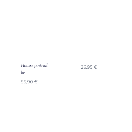
Housse poitrail
26,95
€
br
55,90
€