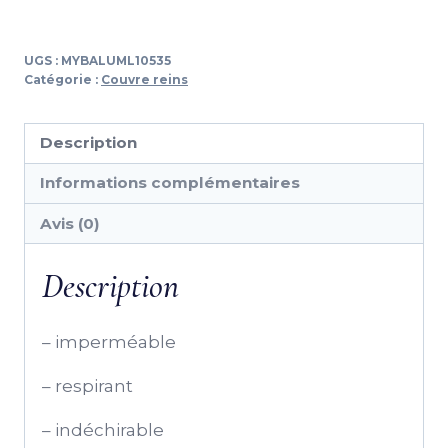
Couvre
reins
UGS :
MYBALUML10535
imperméable
Catégorie :
Couvre reins
hkm
Description
Informations complémentaires
Avis (0)
Description
– imperméable
– respirant
– indéchirable