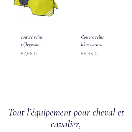
couvre reins
Couvre reins
réflegissant
hkm natura
52,96
€
59,95
€
Tout l’équipement pour cheval et
cavalier,